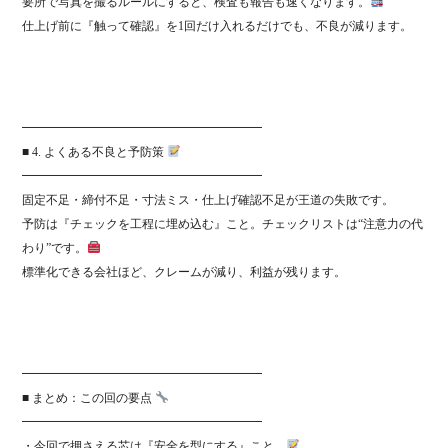
要所で写真を撮るルールにすると、検査も報告も速くなります。
仕上げ前に『触って確認』を1回だけ入れるだけでも、不良が減ります。
━━━━━━━━━━━━━━━━━━━━
■ 4. よくある不良と予防策
━━━━━━━━━━━━━━━━━━━━
固定不足・締付不足・寸法ミス・仕上げ確認不足が王道の失敗です。
予防は『チェックを工程に埋め込む』こと。チェックリストは“注意力の代
わり”です。
標準化できる会社ほど、クレームが減り、利益が残ります。
━━━━━━━━━━━━━━━━━━━━
■ まとめ：この回の要点
━━━━━━━━━━━━━━━━━━━━
・今回で押さえる芯は『安全を型にする』こと。