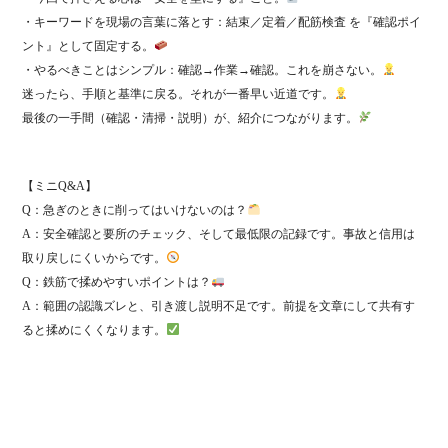
・キーワードを現場の言葉に落とす：結束／定着／配筋検査 を『確認ポイ
ント』として固定する。
・やるべきことはシンプル：確認→作業→確認。これを崩さない。
迷ったら、手順と基準に戻る。それが一番早い近道です。
最後の一手間（確認・清掃・説明）が、紹介につながります。
【ミニQ&A】
Q：急ぎのときに削ってはいけないのは？
A：安全確認と要所のチェック、そして最低限の記録です。事故と信用は
取り戻しにくいからです。
Q：鉄筋で揉めやすいポイントは？
A：範囲の認識ズレと、引き渡し説明不足です。前提を文章にして共有す
ると揉めにくくなります。