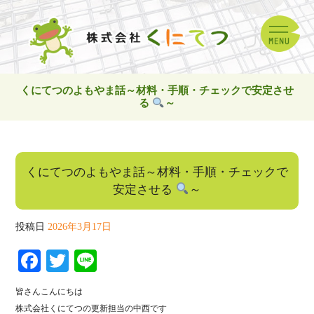
くにてつのよもやま話～材料・手順・チェックで安定させ
る
～
くにてつのよもやま話～材料・手順・チェックで
安定させる
～
投稿日
2026年3月17日
Fa
T
Li
ce
wi
ne
皆さんこんにちは
bo
tte
株式会社くにてつの更新担当の中西です