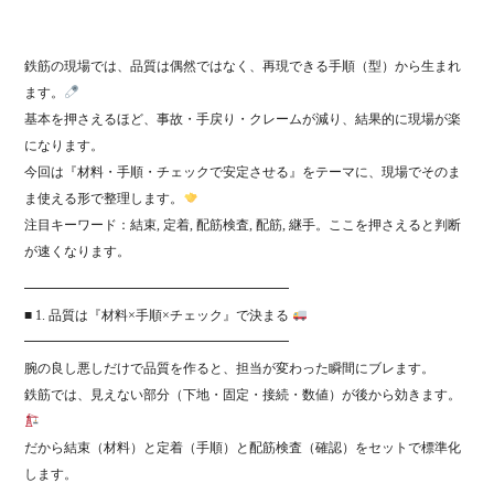
ok
r
鉄筋の現場では、品質は偶然ではなく、再現できる手順（型）から生まれ
ます。
基本を押さえるほど、事故・手戻り・クレームが減り、結果的に現場が楽
になります。
今回は『材料・手順・チェックで安定させる』をテーマに、現場でそのま
ま使える形で整理します。
注目キーワード：結束, 定着, 配筋検査, 配筋, 継手。ここを押さえると判断
が速くなります。
━━━━━━━━━━━━━━━━━━━━
■ 1. 品質は『材料×手順×チェック』で決まる
━━━━━━━━━━━━━━━━━━━━
腕の良し悪しだけで品質を作ると、担当が変わった瞬間にブレます。
鉄筋では、見えない部分（下地・固定・接続・数値）が後から効きます。
だから結束（材料）と定着（手順）と配筋検査（確認）をセットで標準化
します。